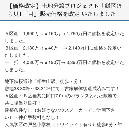
【価格改定】土地分譲プロジェクト「緑区ほ
ら貝1丁目」販売価格を改定 いたしました！
Ａ区画 1,900万→▲150万→ 1,750万円に価格を改定いた
しました。
Ｂ区画 2,180万→▲40万 → 2,140万円に価格を改定い
たしました。
一 括 4,080万→▲190万→ 3,890万円に価格を改定いた
しました。
地下鉄桜通線「相生山駅」徒歩７分！
敷地38.30坪～38.31坪にて、古家解体後造成済みです！
Ａ区画・Ｂ区画共に間口7.0ｍのバランスとれた敷地で、
共に陽当り良好！
建築条件なし（お好きなハウスメーカーでご計画下さ
い）・仲介手数料もなし！
人気学区の戸笠小学校（トワイライト有り）徒歩6分・神