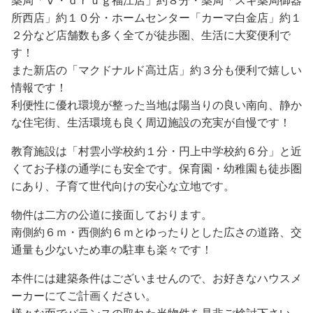
所西店」約１０分・ホームセンター「カーマ白金店」約１
２分など店舗数も多く全てが徒歩圏、生活に大変便利で
す！
また新店の「マクドナルド高辻店」約３分も便利で嬉しい
情報です！
利便性に優れ環境が整った当地は陽当りの良い南向、静か
な住宅街、生活環境も良く周辺施設の充実が自慢です！
教育施設は「村雲小学校約１分・円上中学校約６分」と近
くてお子様の通学にも安全です。保育園・幼稚園も徒歩圏
にあり、子育て世代向けの安心な立地です。
物件は二方の公道に接面しております。
南側約６ｍ・西側約６ｍとゆったりとした広さの道路、交
通量も少ないため車の駐車も楽々です！
本件には建築条件はございませんので、お好きなハウスメ
ーカーにてご計画ください。
様々な面でバランスの取れた当物件を是非ご検討下さい、