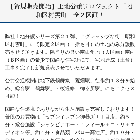
【新規販売開始】土地分譲プロジェクト「昭
和区村雲町」全２区画！
弊社土地分譲シリーズ第２１弾、アグレッシブな街「昭和
区村雲町」にて限定２区画（一括も可）の土地のみ分譲販
売させて頂きます。陽当りの良い南西角地（Ａ区画）南向
（Ｂ区画）の希少で閑静な住宅街にて、宅地造成（土台）
工事を完了し新規発表させていただきます。
公共交通機関は地下鉄鶴舞線「荒畑駅」徒歩約１３分を始
め、総合駅「鶴舞駅」・桜通線「御器所駅」にもアクセス
可能！
閑静な住環境でありながら生活施設も充実しております！
普段のお買物は「セブンイレブン御器所１丁目店」約５
分・総合施設「シャンピアポート：フィール＋ニトリ＋エ
ディオン等」約４分・食品類「バロー高辻店」約１０分・
薬局「Ⅴ・ｄｒｕｇ福江店」約８分・薬局「スギ薬局御器